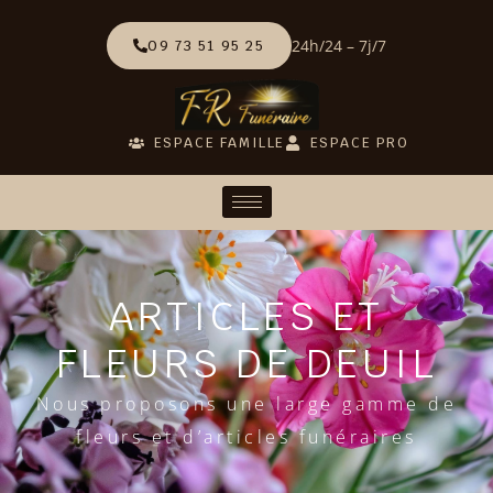
24h/24 – 7j/7
09 73 51 95 25
ESPACE FAMILLE
ESPACE PRO
ARTICLES ET
FLEURS DE DEUIL
Nous proposons une large gamme de
fleurs et d’articles funéraires