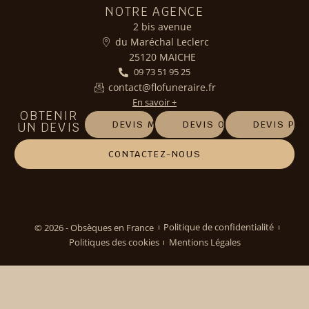
NOTRE AGENCE
2 bis avenue
du Maréchal Leclerc
25120 MAICHE
09 73 51 95 25
contact@flofuneraire.fr
En savoir +
OBTENIR
DEVIS MARBRERIE
DEVIS OBSÈQUES
DEVIS PR
UN DEVIS
CONTACTEZ-NOUS
© 2026 - Obsèques en France
Politique de confidentialité
Politiques des cookies
Mentions Légales