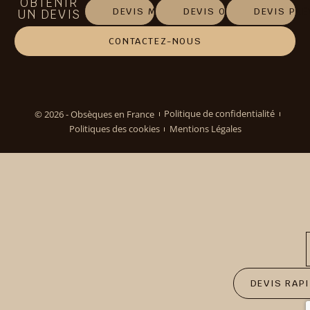
OBTENIR
DEVIS MARBRERIE
DEVIS OBSÈQUES
DEVIS PR
UN DEVIS
CONTACTEZ-NOUS
© 2026 - Obsèques en France
Politique de confidentialité
Politiques des cookies
Mentions Légales
DEVIS RAP