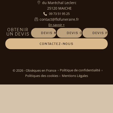
du Maréchal Leclerc
25120 MAICHE
09 73 51 95 25
contact@flofuneraire.fr
En savoir +
OBTENIR
DEVIS MARBRERIE
DEVIS OBSÈQUES
DEVIS PR
UN DEVIS
CONTACTEZ-NOUS
© 2026 - Obsèques en France
Politique de confidentialité
Politiques des cookies
Mentions Légales