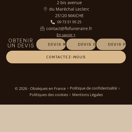
2 bis avenue
du Maréchal Leclerc
25120 MAICHE
09 73 51 95 25
contact@flofuneraire.fr
En savoir +
OBTENIR
DEVIS MARBRERIE
DEVIS OBSÈQUES
DEVIS PR
UN DEVIS
CONTACTEZ-NOUS
© 2026 - Obsèques en France
Politique de confidentialité
Politiques des cookies
Mentions Légales